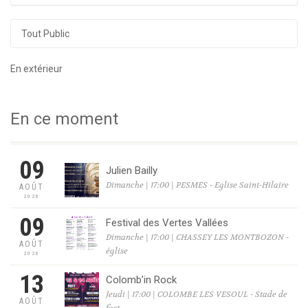
Tout Public
En extérieur
En ce moment
09
Julien Bailly
Dimanche | 17:00 | PESMES - Eglise Saint-Hilaire
AOÛT
2026
09
Festival des Vertes Vallées
Dimanche | 17:00 | CHASSEY LES MONTBOZON -
AOÛT
église
2026
13
Colomb’in Rock
Jeudi | 17:00 | COLOMBE LES VESOUL - Stade de
AOÛT