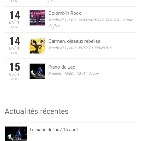
foot
2026
14
Colomb’in Rock
Vendredi | 17:00 | COLOMBE LES VESOUL - Stade
AOÛT
de foot
2026
14
Carmen, oiseaux rebelles
Vendredi | 19:00 | PUSY ET EPENOUX
AOÛT
2026
15
Piano du Lac
Samedi | 10:00 | GRAY - Plage
AOÛT
2026
Actualités récentes
Le piano du lac / 15 août