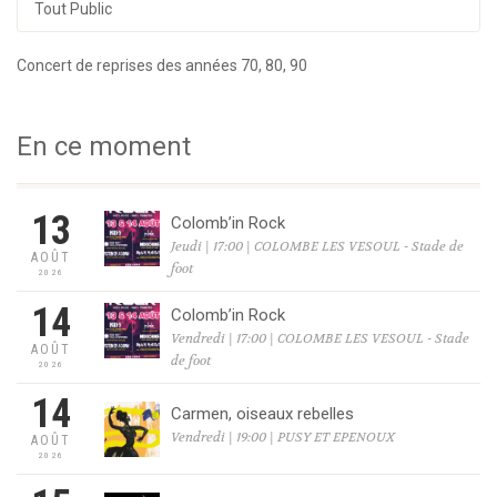
Tout Public
Concert de reprises des années 70, 80, 90
En ce moment
13
Colomb’in Rock
Jeudi | 17:00 | COLOMBE LES VESOUL - Stade de
AOÛT
foot
2026
14
Colomb’in Rock
Vendredi | 17:00 | COLOMBE LES VESOUL - Stade
AOÛT
de foot
2026
14
Carmen, oiseaux rebelles
Vendredi | 19:00 | PUSY ET EPENOUX
AOÛT
2026