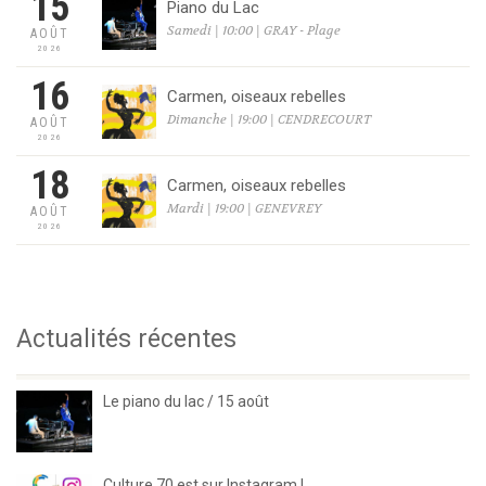
15
Piano du Lac
Samedi | 10:00 | GRAY - Plage
AOÛT
2026
16
Carmen, oiseaux rebelles
Dimanche | 19:00 | CENDRECOURT
AOÛT
2026
18
Carmen, oiseaux rebelles
Mardi | 19:00 | GENEVREY
AOÛT
2026
Actualités récentes
Le piano du lac / 15 août
Culture 70 est sur Instagram !