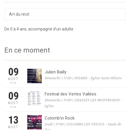
Art du récit
De 0 à 4 ans, accompagné d’un adulte
En ce moment
09
Julien Bailly
Dimanche | 17:00 | PESMES - Eglise Saint-Hilaire
AOÛT
2026
09
Festival des Vertes Vallées
Dimanche | 17:00 | CHASSEY LES MONTBOZON -
AOÛT
église
2026
13
Colomb’in Rock
Jeudi | 17:00 | COLOMBE LES VESOUL - Stade de
AOÛT