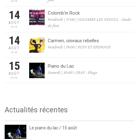
foot
2026
14
Colomb’in Rock
Vendredi | 17:00 | COLOMBE LES VESOUL - Stade
AOÛT
de foot
2026
14
Carmen, oiseaux rebelles
Vendredi | 19:00 | PUSY ET EPENOUX
AOÛT
2026
15
Piano du Lac
Samedi | 10:00 | GRAY - Plage
AOÛT
2026
Actualités récentes
Le piano du lac / 15 août