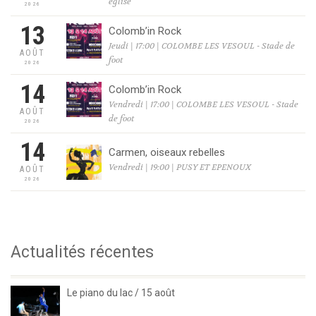
église
2026
13
Colomb’in Rock
Jeudi | 17:00 | COLOMBE LES VESOUL - Stade de
AOÛT
foot
2026
14
Colomb’in Rock
Vendredi | 17:00 | COLOMBE LES VESOUL - Stade
AOÛT
de foot
2026
14
Carmen, oiseaux rebelles
Vendredi | 19:00 | PUSY ET EPENOUX
AOÛT
2026
Actualités récentes
Le piano du lac / 15 août