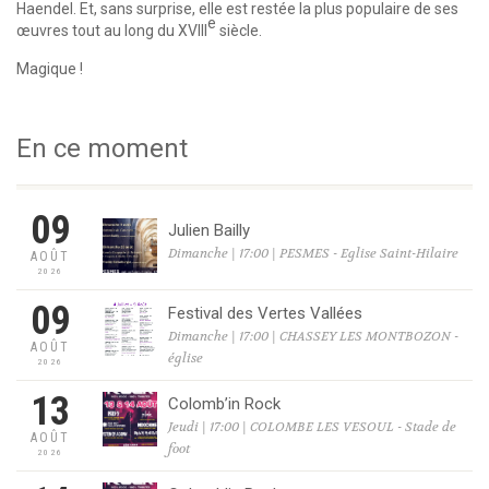
Haendel. Et, sans surprise, elle est restée la plus populaire de ses
e
œuvres tout au long du XVIII
siècle.
Magique !
En ce moment
09
Julien Bailly
Dimanche | 17:00 | PESMES - Eglise Saint-Hilaire
AOÛT
2026
09
Festival des Vertes Vallées
Dimanche | 17:00 | CHASSEY LES MONTBOZON -
AOÛT
église
2026
13
Colomb’in Rock
Jeudi | 17:00 | COLOMBE LES VESOUL - Stade de
AOÛT
foot
2026