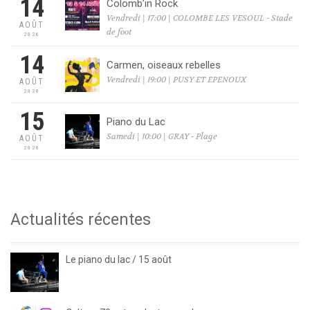
14
Colomb’in Rock
Vendredi | 17:00 | COLOMBE LES VESOUL - Stade
AOÛT
de foot
2026
14
Carmen, oiseaux rebelles
Vendredi | 19:00 | PUSY ET EPENOUX
AOÛT
2026
15
Piano du Lac
Samedi | 10:00 | GRAY - Plage
AOÛT
2026
Actualités récentes
Le piano du lac / 15 août