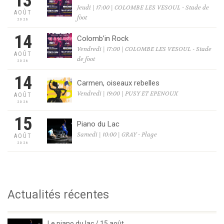
13
Jeudi | 17:00 | COLOMBE LES VESOUL - Stade de
AOÛT
foot
2026
14
Colomb’in Rock
Vendredi | 17:00 | COLOMBE LES VESOUL - Stade
AOÛT
de foot
2026
14
Carmen, oiseaux rebelles
Vendredi | 19:00 | PUSY ET EPENOUX
AOÛT
2026
15
Piano du Lac
Samedi | 10:00 | GRAY - Plage
AOÛT
2026
Actualités récentes
Le piano du lac / 15 août