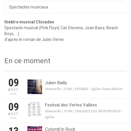
Spectacles musicaux
théâtre musical Chicadee
Spectacle musical (Pink Floyd, Cat Stevens, Joan Baez, Beach
Boys, …)
d’après le roman de Jules Verne
En ce moment
09
Julien Bailly
Dimanche | 17:00 | PESMES - Eglise Saint-Hilaire
AOÛT
2026
09
Festival des Vertes Vallées
Dimanche | 17:00 | CHASSEY LES MONTBOZON -
AOÛT
église
2026
Colomb’in Rock