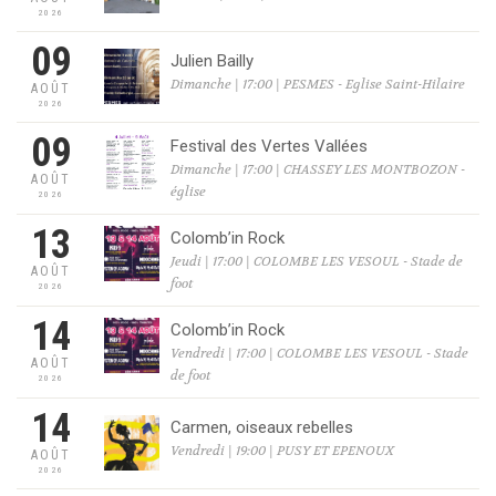
2026
09
Julien Bailly
Dimanche | 17:00 | PESMES - Eglise Saint-Hilaire
AOÛT
2026
09
Festival des Vertes Vallées
Dimanche | 17:00 | CHASSEY LES MONTBOZON -
AOÛT
église
2026
13
Colomb’in Rock
Jeudi | 17:00 | COLOMBE LES VESOUL - Stade de
AOÛT
foot
2026
14
Colomb’in Rock
Vendredi | 17:00 | COLOMBE LES VESOUL - Stade
AOÛT
de foot
2026
14
Carmen, oiseaux rebelles
Vendredi | 19:00 | PUSY ET EPENOUX
AOÛT
2026