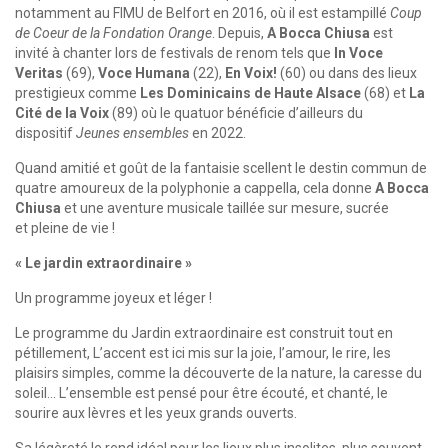
notamment au FIMU de Belfort en 2016, où il est estampillé
Coup
de Coeur de la Fondation Orange
. Depuis,
A Bocca Chiusa
est
invité à chanter lors de festivals de renom tels que
In Voce
Veritas
(69),
Voce Humana
(22),
En Voix!
(60) ou dans des lieux
prestigieux comme
Les Dominicains de Haute Alsace
(68) et
La
Cité de la Voix
(89) où le quatuor bénéficie d’ailleurs du
dispositif
Jeunes ensembles
en 2022.
Quand amitié et goût de la fantaisie scellent le destin commun de
quatre amoureux de la polyphonie a cappella, cela donne
A Bocca
Chiusa
et une aventure musicale taillée sur mesure, sucrée
et pleine de vie !
« Le jardin extraordinaire »
Un programme joyeux et léger !
Le programme du Jardin extraordinaire est construit tout en
pétillement, L’accent est ici mis sur la joie, l’amour, le rire, les
plaisirs simples, comme la découverte de la nature, la caresse du
soleil… L’ensemble est pensé pour être écouté, et chanté, le
sourire aux lèvres et les yeux grands ouverts.