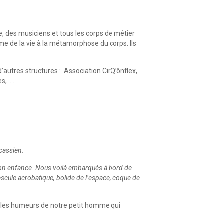
e, des musiciens et tous les corps de métier
hme de la vie à la métamorphose du corps. Ils
autres structures : Association CirQ’ônflex,
s, …..
cassien.
 son enfance. Nous voilà embarqués à bord de
 bascule acrobatique, bolide de l’espace, coque de
et les humeurs de notre petit homme qui