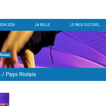
ISON 2026
LA BULLE
LE PACK CULTUREL
Riolais
/ Pays Riolais
gée au bénéfice des haut-saônois depuis 1983.