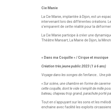
Cie Manie
La Cie Manie, implantée à Dijon, est un espac
intervenant lors des différentes créations. L
s’emparent de cette réalité pour la déformer
La Cie Manie participe à créer une dynamique
Théâtre Mansart, La Mairie de Dijon, la Minot
« Dans ma Coquille » / Cirque et musique
Création très jeune public 2023 (1 à 6 ans)
Voyage dans les songes de l’enfance… Une pièc
« Sur scène, une chambre en forme de caverne 
cette coquille, dont le vide s’emplit de mille po
bateau, chapeau trop grand, parachute porté par
​Tout en s’appuyant sur les sons et les mélo
enchaine avec facilité les exploits circassien