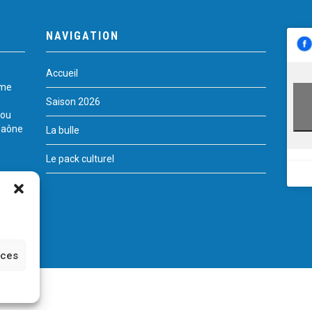
NAVIGATION
Accueil
rme
Saison 2026
 ou
Saône
La bulle
Le pack culturel
nces
te