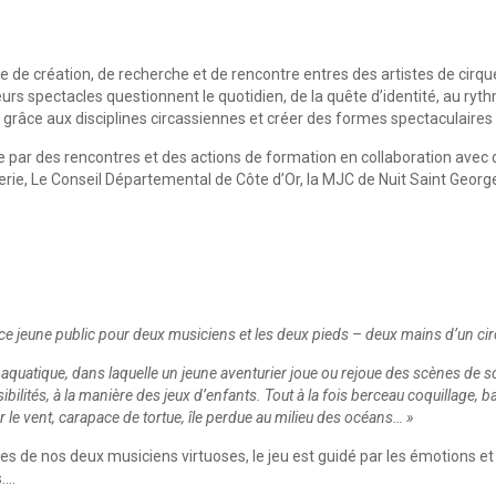
e de création, de recherche et de rencontre entres des artistes de cirqu
eurs spectacles questionnent le quotidien, de la quête d’identité, au ryt
 grâce aux disciplines circassiennes et créer des formes spectaculaires
 par des rencontres et des actions de formation en collaboration avec d’
erie, Le Conseil Départemental de Côte d’Or, la MJC de Nuit Saint George
e jeune public pour deux musiciens et les deux pieds – deux mains d’un cir
aquatique, dans laquelle un jeune aventurier joue ou rejoue des scènes de
ssibilités, à la manière des jeux d’enfants. Tout à la fois berceau coquillage,
 le vent, carapace de tortue, île perdue au milieu des océans… »
dies de nos deux musiciens virtuoses, le jeu est guidé par les émotions 
s….