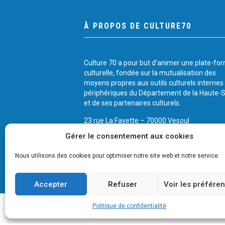
À PROPOS DE CULTURE70
Culture 70 a pour but d’animer une plate-fo
culturelle, fondée sur la mutualisation des
moyens propres aux outils culturels internes
périphériques du Département de la Haute-
et de ses partenaires culturels.
23 rue La Fayette – 70000 Vesoul
Tél.: 03 84 75 36 37
Gérer le consentement aux cookies
Cliquez ici pour nous contacter
Nous utilisons des cookies pour optimiser notre site web et notre service.
Accepter
Refuser
Voir les préfére
Politique de confidentialité
© 2026 CULTURE 70 -
Mentions légales
-
Plan du si