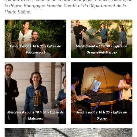
la Région Bourgogne Franche-Comté et du Département de la
Haute-Saône.
Lundi 2 août à 18 h 30 > Eglise de
Mardi 3 août à 18 h 30 > Eglise de
Fouchécourt
Gevigney-et-Mercey
Mercredi 4 août à 18 h 30 > Eglise de
Jeudi 5 août à 18 h 30 > Eglise de
Malvillers
Oigney