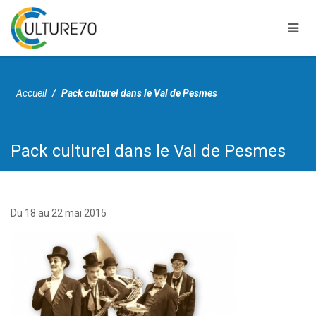
Accueil
Pack culturel dans le Val de Pesmes
Pack culturel dans le Val de Pesmes
Skip
to
content
L’Addim 70 conduit une politique originale d’accès à une culture
Du 18 au 22 mai 2015
partagée au bénéfice des haut-saônois depuis 1983.