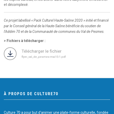
et décomplexé.
Ce projet labellisé « Pack Culturel Haute-Saône 2020 » initié et financé
par le Conseil général de la Haute-Saône bénéficie du soutien de
l’Addim 70 et de la Communauté de communes du Val de Pesmes.
Fichiers à télécharger :
Télécharger le fichier
flyer_val_de_pesmes-mai15-1.pdf
À PROPOS DE CULTURE70
Culture 70 a pour but d’animer une plate-forme culturelle, fondée