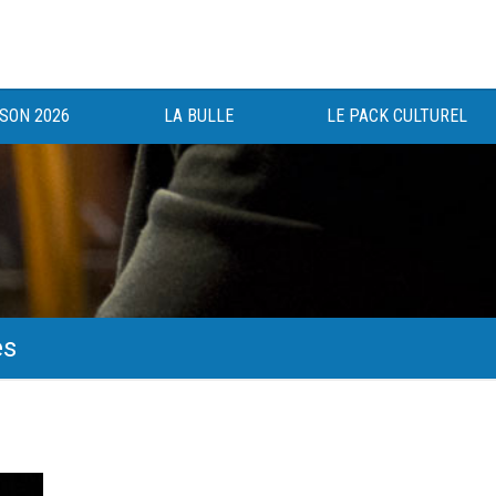
ISON 2026
LA BULLE
LE PACK CULTUREL
es
gée au bénéfice des haut-saônois depuis 1983.