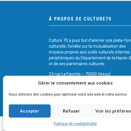
À PROPOS DE CULTURE70
Culture 70 a pour but d’animer une plate-fo
culturelle, fondée sur la mutualisation des
moyens propres aux outils culturels internes
périphériques du Département de la Haute-
et de ses partenaires culturels.
23 rue La Fayette – 70000 Vesoul
Tél.: 03 84 75 36 37
Gérer le consentement aux cookies
Cliquez ici pour nous contacter
Nous utilisons des cookies pour optimiser notre site web et notre service.
Accepter
Refuser
Voir les préfére
Politique de confidentialité
© 2026 CULTURE 70 -
Mentions légales
-
Plan du si