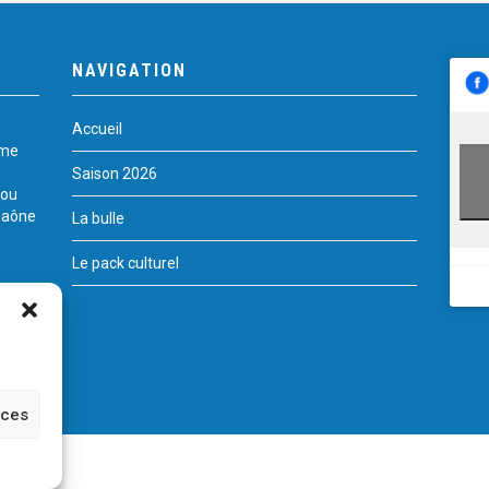
NAVIGATION
Accueil
rme
Saison 2026
 ou
Saône
La bulle
Le pack culturel
nces
te