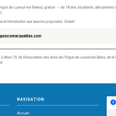
Orgue de Luxeuil-les-Bains), gratuit : – de 18 ans, étudiants, allocatair
s)
gue et introduction aux œuvres proposées. Gratuit
rguesremarquables.com
ulture 70, de l’Association des Amis de l’Orgue de Luxeuil-les-Bains, de la Vil
ud.
NAVIGATION
Accueil