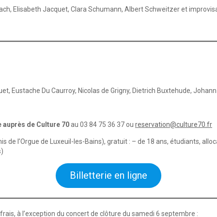
ch, Elisabeth Jacquet, Clara Schumann, Albert Schweitzer et improvis
t, Eustache Du Caurroy, Nicolas de Grigny, Dietrich Buxtehude, Johann
e auprès de Culture 70
au 03 84 75 36 37 ou
reservation@culture70.fr
is de l’Orgue de Luxeuil-les-Bains), gratuit : – de 18 ans, étudiants, al
s)
Billetterie en ligne
 frais, à l’exception du concert de clôture du samedi 6 septembre :