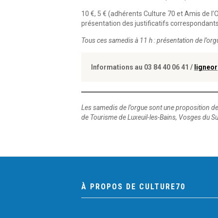
10 €, 5 € (adhérents Culture 70 et Amis de l’
présentation des justificatifs correspondant
Tous ces samedis à 11 h : présentation de l’or
Informations au 03 84 40 06 41 /
ligneo
Les samedis de l’orgue sont une proposition de C
de Tourisme de Luxeuil-les-Bains, Vosges du S
À PROPOS DE CULTURE70