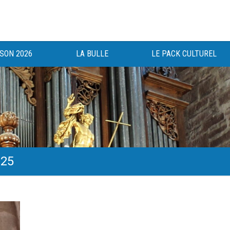
ISON 2026
LA BULLE
LE PACK CULTUREL
025
gée au bénéfice des haut-saônois depuis 1983.