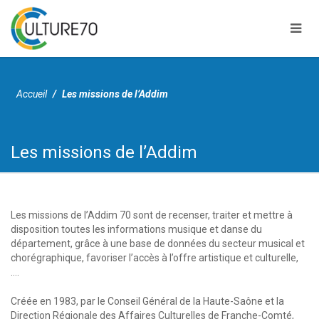
Accueil
Les missions de l’Addim
Les missions de l’Addim
Skip
to
content
L’Addim 70 conduit une politique originale d’accès à une culture
Les missions de l’Addim 70 sont de recenser, traiter et mettre à
partagée au bénéfice des haut-saônois depuis 1983.
disposition toutes les informations musique et danse du
département, grâce à une base de données du secteur musical et
chorégraphique, favoriser l’accès à l’offre artistique et culturelle,
….
Créée en 1983, par le Conseil Général de la Haute-Saône et la
Direction Régionale des Affaires Culturelles de Franche-Comté,