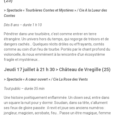
(25)
Spectacle « Tourbières Contes et Mystères » / Cie A la Lueur des
Contes
Dès 8 ans – durée 1 h 10
Pénétrer dans une tourbière, c’est comme entrer en terre
étrangère. Un univers hors du temps, qui regorge de trésors et de
dangers cachés… Quelques récits drôles ou effrayants, contés
comme au coin d’un feu de tourbe. Portés par le chant profond du
violoncelle, ils nous emmènent à la rencontre d’un écosystème
fragile et mystérieux…
Jeudi 17 juillet à 21 h 30 > Château de Vregille (25)
Spectacle « A cœur ouvert » / Cie La Rose des Vents
Tout public – durée 35 min
Une histoire poétiquement enflammée. Un clown seul, entre dans
un square la nuit pour y dormir. Soudain, dans sa tête, s’allument
ses feux de gloire passée : il revit et joue ses anciens numéros :
jongleur, magicien, acrobate, feu… Passe un être magique, femme