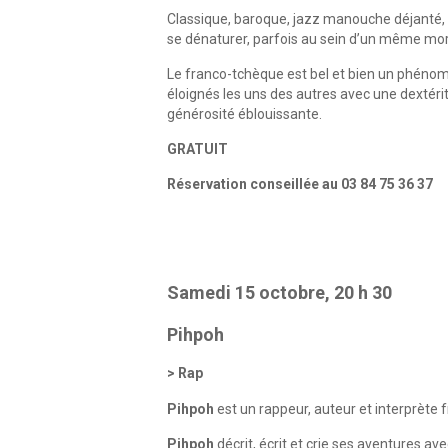
Classique, baroque, jazz manouche déjanté, i
se dénaturer, parfois au sein d’un même mor
Le franco-tchèque est bel et bien un phéno
éloignés les uns des autres avec une dextérit
générosité éblouissante.
GRATUIT
Réservation conseillée au 03 84 75 36 37
Samedi 15 octobre, 20 h 30
Pihpoh
Rap
Pihpoh
est un rappeur, auteur et interprète f
Pihpoh
décrit, écrit et crie ses aventures a