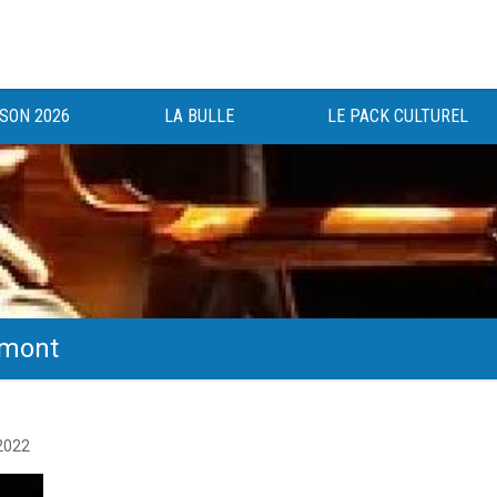
ISON 2026
LA BULLE
LE PACK CULTUREL
imont
gée au bénéfice des haut-saônois depuis 1983.
 2022