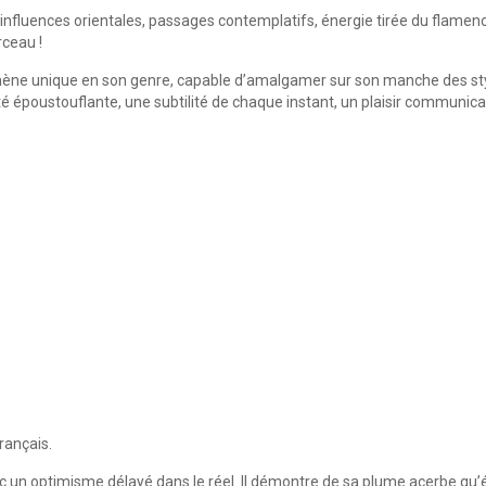
nfluences orientales, passages contemplatifs, énergie tirée du flamenc
ceau !
mène unique en son genre, capable d’amalgamer sur son manche des sty
é époustouflante, une subtilité de chaque instant, un plaisir communicat
rançais.
vec un optimisme délayé dans le réel. Il démontre de sa plume acerbe qu’