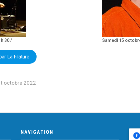
h 30 /
Samedi 15 octobre
ar La Filature
nt octobre 2022
NAVIGATION