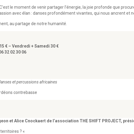
’est le moment de venir partager l’énergie, la joie profonde que procure 
assion avec élan : danses profondément vivantes, qui nous ancrent et no
ement, au partage de notre humanité.
 15 € – Vendredi + Samedi 30 €
6 32 02 30 06
danses et percussions africaines
cordéons contrebasse
eon et Alice Cnockaert de l’association THE SHIFT PROJECT, prési
erritoires ? «