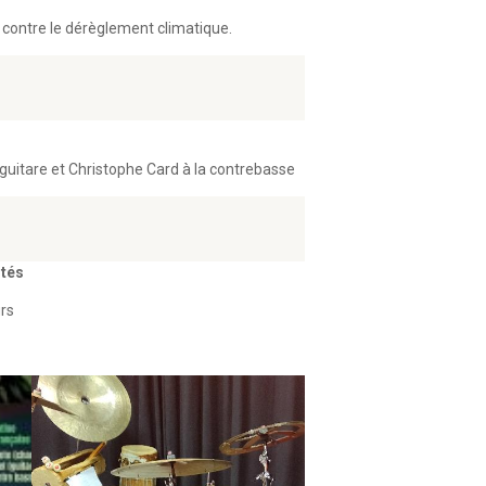
te contre le dérèglement climatique.
guitare et Christophe Card à la contrebasse
ités
urs