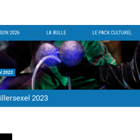
ISON 2026
LA BULLE
LE PACK CULTUREL
el 2023
illersexel 2023
gée au bénéfice des haut-saônois depuis 1983.