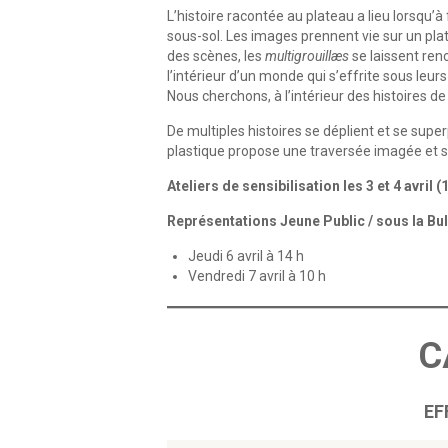
L’histoire racontée au plateau a lieu lorsqu’à 
sous-sol. Les images prennent vie sur un plat
des scènes, les
multigrouillæs
se laissent ren
l’intérieur d’un monde qui s’effrite sous leur
Nous cherchons, à l’intérieur des histoires 
De multiples histoires se déplient et se sup
plastique propose une traversée imagée et son
Ateliers de sensibilisation les 3 et 4 avril (
Représentations Jeune Public / sous la Bul
Jeudi 6 avril à 14 h
Vendredi 7 avril à 10 h
C
EF