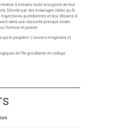
frénésie à extraire toute la loupiote de leur
. Dévoilé par des éclai­rages ciblés au fil
trajectoires quotidiennes et leur désarroi à
rouvent dans une obscurité presque totale…
eur, humour et poésie.
qui le peuplent. L’univers imaginaire et
giques de l’île grouillante en collage
TS
ion