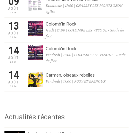
09
Dimanche | 17:00 | CHASSEY LES MONTBOZON -
AOÛT
église
2026
13
Colomb’in Rock
Jeudi | 17:00 | COLOMBE LES VESOUL - Stade de
AOÛT
foot
2026
14
Colomb’in Rock
Vendredi | 17:00 | COLOMBE LES VESOUL - Stade
AOÛT
de foot
2026
14
Carmen, oiseaux rebelles
Vendredi | 19:00 | PUSY ET EPENOUX
AOÛT
2026
Actualités récentes