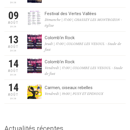
2026
09
Festival des Vertes Vallées
Dimanche | 17:00 | CHASSEY LES MONTBOZON -
AOÛT
église
2026
13
Colomb’in Rock
Jeudi | 17:00 | COLOMBE LES VESOUL - Stade de
AOÛT
foot
2026
14
Colomb’in Rock
Vendredi | 17:00 | COLOMBE LES VESOUL - Stade
AOÛT
de foot
2026
14
Carmen, oiseaux rebelles
Vendredi | 19:00 | PUSY ET EPENOUX
AOÛT
2026
Actualités récentes