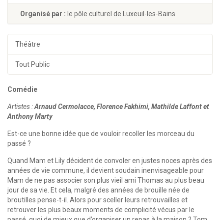
Organisé par :
le pôle culturel de Luxeuil-les-Bains
Théâtre
Tout Public
Comédie
Artistes :
Arnaud Cermolacce, Florence Fakhimi, Mathilde Laffont et
Anthony Marty
Est-ce une bonne idée que de vouloir recoller les morceau du
passé ?
Quand Mam et Lily décident de convoler en justes noces après des
années de vie commune, il devient soudain inenvisageable pour
Mam de ne pas associer son plus vieil ami Thomas au plus beau
jour de sa vie. Et cela, malgré des années de brouille née de
broutilles pense-t-il. Alors pour sceller leurs retrouvailles et
retrouver les plus beaux moments de complicité vécus par le
passé, quoi de mieux que d’organiser un repas à la maison ? Tom