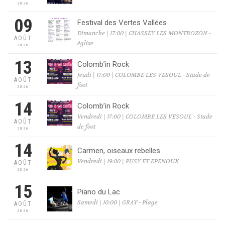
2026
09
Festival des Vertes Vallées
Dimanche | 17:00 | CHASSEY LES MONTBOZON -
AOÛT
église
2026
13
Colomb’in Rock
Jeudi | 17:00 | COLOMBE LES VESOUL - Stade de
AOÛT
foot
2026
14
Colomb’in Rock
Vendredi | 17:00 | COLOMBE LES VESOUL - Stade
AOÛT
de foot
2026
14
Carmen, oiseaux rebelles
Vendredi | 19:00 | PUSY ET EPENOUX
AOÛT
2026
15
Piano du Lac
Samedi | 10:00 | GRAY - Plage
AOÛT
2026