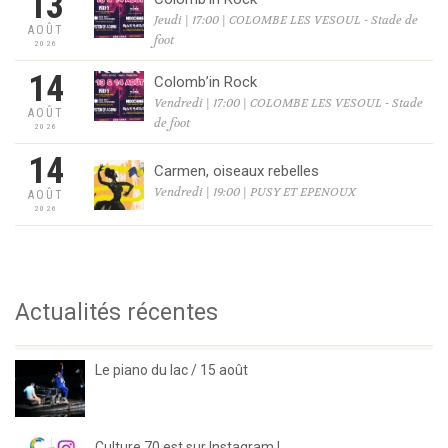
13
Jeudi | 17:00 | COLOMBE LES VESOUL - Stade de
AOÛT
foot
2026
14
Colomb’in Rock
Vendredi | 17:00 | COLOMBE LES VESOUL - Stade
AOÛT
de foot
2026
14
Carmen, oiseaux rebelles
Vendredi | 19:00 | PUSY ET EPENOUX
AOÛT
2026
Actualités récentes
Le piano du lac / 15 août
Culture 70 est sur Instagram !