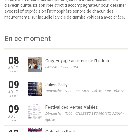
clavecin quitte, ici, son rôle strict d’accompagnateur pour dessiner
avec relief et précision l’atmosphère sonore de chacun des
mouvements, sur laquelle la viole de gambe voltigera avec grâce.
En ce moment
08
Gray, voyage au cœur de l’histoire
Samedi | 17:00 | GRAY
AOÛT
2026
09
Julien Bailly
Dimanche | 17:00 | PESMES - Eglise Saint-Hilaire
AOÛT
2026
09
Festival des Vertes Vallées
Dimanche | 17:00 | CHASSEY LES MONTBOZON -
AOÛT
église
2026
Colomb’in Rock