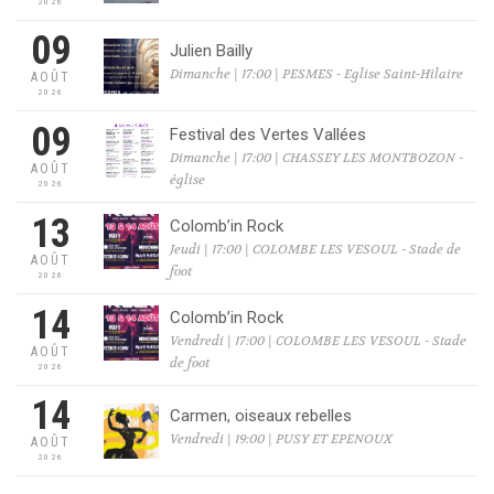
2026
09
Julien Bailly
Dimanche | 17:00 | PESMES - Eglise Saint-Hilaire
AOÛT
2026
09
Festival des Vertes Vallées
Dimanche | 17:00 | CHASSEY LES MONTBOZON -
AOÛT
église
2026
13
Colomb’in Rock
Jeudi | 17:00 | COLOMBE LES VESOUL - Stade de
AOÛT
foot
2026
14
Colomb’in Rock
Vendredi | 17:00 | COLOMBE LES VESOUL - Stade
AOÛT
de foot
2026
14
Carmen, oiseaux rebelles
Vendredi | 19:00 | PUSY ET EPENOUX
AOÛT
2026