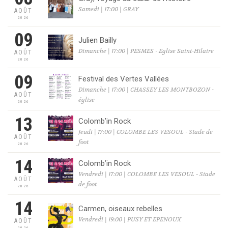
Samedi | 17:00 | GRAY
AOÛT
2026
09
Julien Bailly
Dimanche | 17:00 | PESMES - Eglise Saint-Hilaire
AOÛT
2026
09
Festival des Vertes Vallées
Dimanche | 17:00 | CHASSEY LES MONTBOZON -
AOÛT
église
2026
13
Colomb’in Rock
Jeudi | 17:00 | COLOMBE LES VESOUL - Stade de
AOÛT
foot
2026
14
Colomb’in Rock
Vendredi | 17:00 | COLOMBE LES VESOUL - Stade
AOÛT
de foot
2026
14
Carmen, oiseaux rebelles
Vendredi | 19:00 | PUSY ET EPENOUX
AOÛT
2026