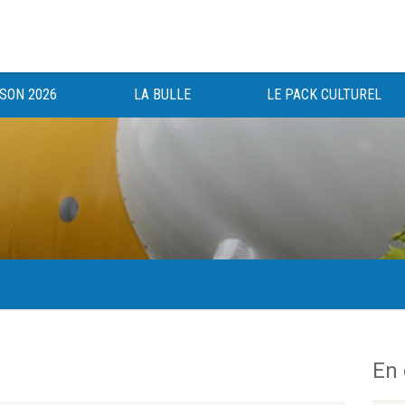
ISON 2026
LA BULLE
LE PACK CULTUREL
gée au bénéfice des haut-saônois depuis 1983.
En