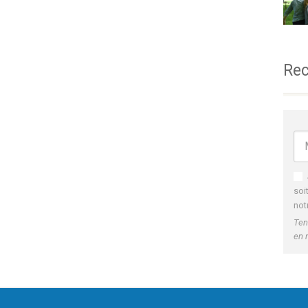
Rec
soi
not
Ten
en 