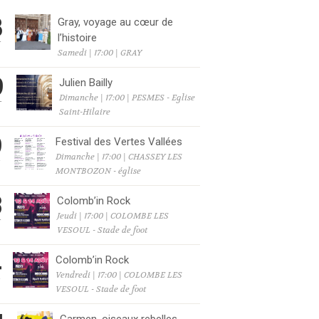
8
Gray, voyage au cœur de
l’histoire
T
Samedi | 17:00 | GRAY
9
Julien Bailly
Dimanche | 17:00 | PESMES - Eglise
T
Saint-Hilaire
9
Festival des Vertes Vallées
Dimanche | 17:00 | CHASSEY LES
T
MONTBOZON - église
3
Colomb’in Rock
Jeudi | 17:00 | COLOMBE LES
T
VESOUL - Stade de foot
4
Colomb’in Rock
Vendredi | 17:00 | COLOMBE LES
T
VESOUL - Stade de foot