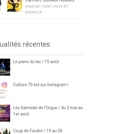
4
Carmen, oiseaux rebelles
Vendredi | 19:00 | PUSY ET
T
EPENOUX
6
ualités récentes
Le piano du lac / 15 août
Culture 70 est sur Instagram !
Les Samedis de l’Orgue / du 2 mai au
1er août
Coup de Foudre / 19 au 26