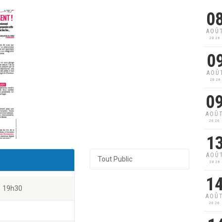
0
AOÛ
2026
0
AOÛ
2026
0
AOÛ
2026
1
AOÛ
Tout Public
2026
1
19h30
AOÛ
2026