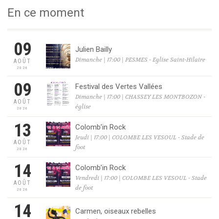
En ce moment
09
Julien Bailly
Dimanche | 17:00 | PESMES - Eglise Saint-Hilaire
AOÛT
2026
09
Festival des Vertes Vallées
Dimanche | 17:00 | CHASSEY LES MONTBOZON -
AOÛT
église
2026
13
Colomb’in Rock
Jeudi | 17:00 | COLOMBE LES VESOUL - Stade de
AOÛT
foot
2026
14
Colomb’in Rock
Vendredi | 17:00 | COLOMBE LES VESOUL - Stade
AOÛT
de foot
2026
14
Carmen, oiseaux rebelles