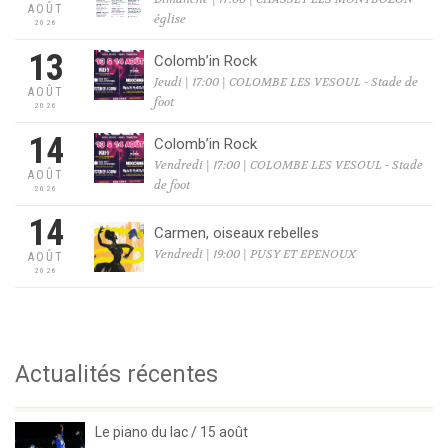
AOÛT
église
2026
13
Colomb’in Rock
Jeudi | 17:00 | COLOMBE LES VESOUL - Stade de
AOÛT
foot
2026
14
Colomb’in Rock
Vendredi | 17:00 | COLOMBE LES VESOUL - Stade
AOÛT
de foot
2026
14
Carmen, oiseaux rebelles
Vendredi | 19:00 | PUSY ET EPENOUX
AOÛT
2026
Actualités récentes
Le piano du lac / 15 août