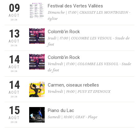
09
Festival des Vertes Vallées
Dimanche | 17:00 | CHASSEY LES MONTBOZON -
AOÛT
église
2026
13
Colomb’in Rock
Jeudi | 17:00 | COLOMBE LES VESOUL - Stade de
AOÛT
foot
2026
14
Colomb’in Rock
Vendredi | 17:00 | COLOMBE LES VESOUL - Stade
AOÛT
de foot
2026
14
Carmen, oiseaux rebelles
Vendredi | 19:00 | PUSY ET EPENOUX
AOÛT
2026
15
Piano du Lac
Samedi | 10:00 | GRAY - Plage
AOÛT
2026