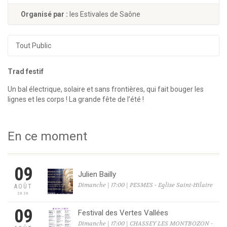
Organisé par :
les Estivales de Saône
Tout Public
Trad festif
Un bal électrique, solaire et sans frontières, qui fait bouger les
lignes et les corps ! La grande fête de l’été !
En ce moment
09
Julien Bailly
Dimanche | 17:00 | PESMES - Eglise Saint-Hilaire
AOÛT
2026
09
Festival des Vertes Vallées
Dimanche | 17:00 | CHASSEY LES MONTBOZON -