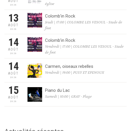
AOÛT
église
2026
13
Colomb’in Rock
Jeudi | 17:00 | COLOMBE LES VESOUL - Stade de
AOÛT
foot
2026
14
Colomb’in Rock
Vendredi | 17:00 | COLOMBE LES VESOUL - Stade
AOÛT
de foot
2026
14
Carmen, oiseaux rebelles
Vendredi | 19:00 | PUSY ET EPENOUX
AOÛT
2026
15
Piano du Lac
Samedi | 10:00 | GRAY - Plage
AOÛT
2026