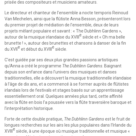
prisée des compositeurs et musiciens amateurs.
Le directeur et chanteur de l’ensemble a nocte temporis Reinoud
Van Mechelen, ainsi que la flûtiste Anna Besson, présenteront lors
du premier projet de médiation de l’ensemble, deux de leurs
projets mêlant populaire et savant : « The Dubhlinn Gardens »,
e
autour de la musique irlandaise du XVIII
siècle et « Oh ma belle
brunette ! », autour des brunettes et chansons à danser de la fin
e
e
du XVII
et début du XVIII
siècle.
C’est guidée par ses deux plus grandes passions artistiques
qu’Anna a créé le programme
The Dubhlinn Gardens
. Baignant
depuis son enfance dans l’univers des musiques et danses
traditionnelles, elle a découvert la musique traditionnelle irlandaise
à l’âge de dix ans, et a commencé à se former auprès de flûtistes
irlandais lors de festivals et stages basés sur un apprentissage
essentiellement oral. Quelques années plus tard, cette affinité
avec la flûte en bois l’a poussée vers la flûte traversière baroque et
l’interprétation historique.
Forte de cette double pratique,
The Dubhlinn Gardens
est le fruit de
longues recherches sur les airs les plus populaires dans l’Irlande du
e
XVIII
siècle, à une époque où musique traditionnelle et musique «