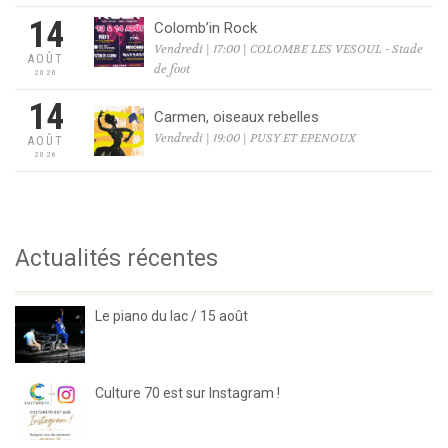
14
Colomb’in Rock
Vendredi | 17:00 | COLOMBE LES VESOUL - Stade
AOÛT
de foot
2026
14
Carmen, oiseaux rebelles
Vendredi | 19:00 | PUSY ET EPENOUX
AOÛT
2026
Actualités récentes
Le piano du lac / 15 août
Culture 70 est sur Instagram !