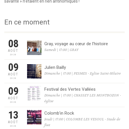
savante » n’étaient en rien antinomiques !
En ce moment
08
Gray, voyage au cœur de l’histoire
Samedi | 17:00 | GRAY
AOÛT
2026
09
Julien Bailly
Dimanche | 17:00 | PESMES - Eglise Saint-Hilaire
AOÛT
2026
09
Festival des Vertes Vallées
Dimanche | 17:00 | CHASSEY LES MONTBOZON -
AOÛT
église
2026
13
Colomb’in Rock
Jeudi | 17:00 | COLOMBE LES VESOUL - Stade de
AOÛT
foot
2026