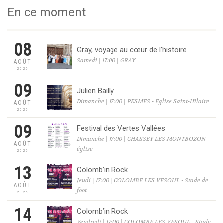
En ce moment
08
Gray, voyage au cœur de l’histoire
Samedi | 17:00 | GRAY
AOÛT
2026
09
Julien Bailly
Dimanche | 17:00 | PESMES - Eglise Saint-Hilaire
AOÛT
2026
09
Festival des Vertes Vallées
Dimanche | 17:00 | CHASSEY LES MONTBOZON -
AOÛT
église
2026
13
Colomb’in Rock
Jeudi | 17:00 | COLOMBE LES VESOUL - Stade de
AOÛT
foot
2026
14
Colomb’in Rock
Vendredi | 17:00 | COLOMBE LES VESOUL - Stade