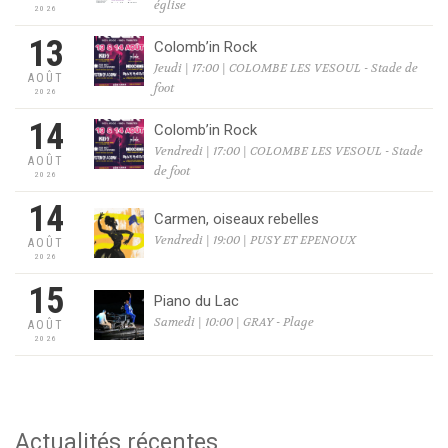
église
2026
13
Colomb’in Rock
Jeudi | 17:00 | COLOMBE LES VESOUL - Stade de
AOÛT
foot
2026
14
Colomb’in Rock
Vendredi | 17:00 | COLOMBE LES VESOUL - Stade
AOÛT
de foot
2026
14
Carmen, oiseaux rebelles
Vendredi | 19:00 | PUSY ET EPENOUX
AOÛT
2026
15
Piano du Lac
Samedi | 10:00 | GRAY - Plage
AOÛT
2026
Actualités récentes