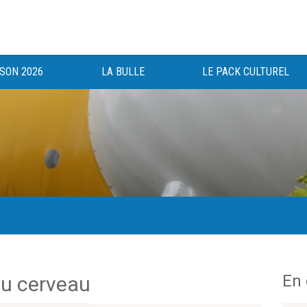
ISON 2026
LA BULLE
LE PACK CULTUREL
gée au bénéfice des haut-saônois depuis 1983.
En
du cerveau