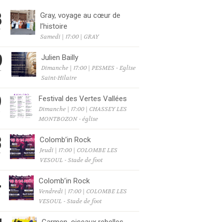
8
Gray, voyage au cœur de
l’histoire
T
Samedi | 17:00 | GRAY
9
Julien Bailly
Dimanche | 17:00 | PESMES - Eglise
T
Saint-Hilaire
9
Festival des Vertes Vallées
Dimanche | 17:00 | CHASSEY LES
T
MONTBOZON - église
3
Colomb’in Rock
Jeudi | 17:00 | COLOMBE LES
T
VESOUL - Stade de foot
4
Colomb’in Rock
Vendredi | 17:00 | COLOMBE LES
T
VESOUL - Stade de foot