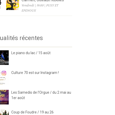
4
Carmen, oiseaux rebelles
Vendredi | 19:00 | PUSY ET
T
EPENOUX
6
ualités récentes
Le piano du lac / 15 août
Culture 70 est sur Instagram !
Les Samedis de l’Orgue / du 2 mai au
1er août
Coup de Foudre / 19 au 26