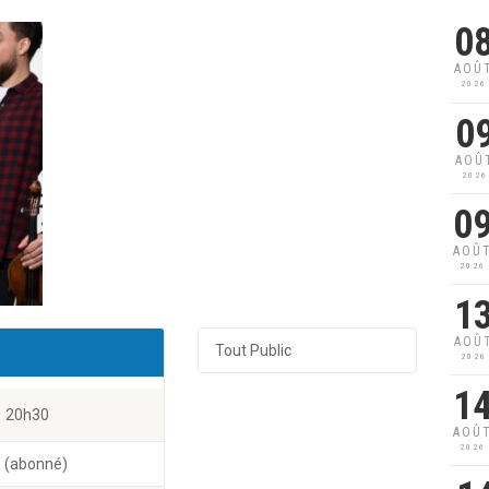
0
AOÛ
2026
0
AOÛ
2026
0
AOÛ
2026
1
AOÛ
Tout Public
2026
1
20h30
AOÛ
2026
6€ (abonné)