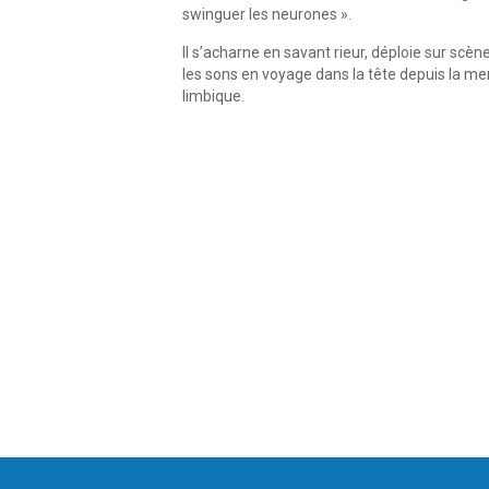
swinguer les neurones ».
Il s’acharne en savant rieur, déploie sur scè
les sons en voyage dans la tête depuis la me
limbique.