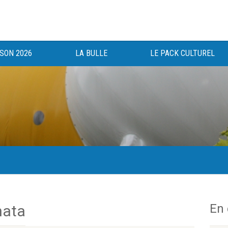
ISON 2026
LA BULLE
LE PACK CULTUREL
gée au bénéfice des haut-saônois depuis 1983.
En
nata