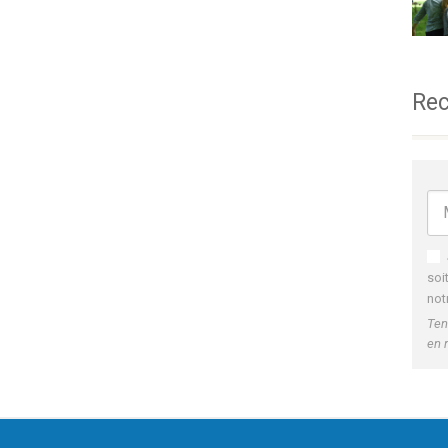
Rec
soi
not
Ten
en 