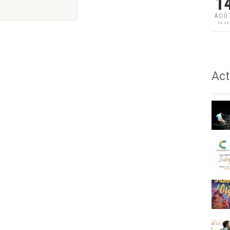
1
AOÛ
202
Act