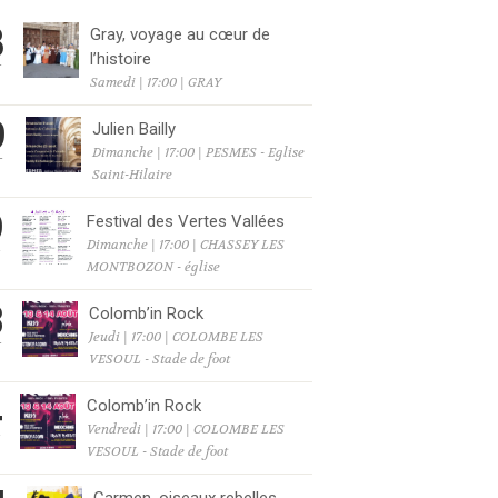
8
Gray, voyage au cœur de
l’histoire
T
Samedi | 17:00 | GRAY
9
Julien Bailly
Dimanche | 17:00 | PESMES - Eglise
T
Saint-Hilaire
9
Festival des Vertes Vallées
Dimanche | 17:00 | CHASSEY LES
T
MONTBOZON - église
3
Colomb’in Rock
Jeudi | 17:00 | COLOMBE LES
T
VESOUL - Stade de foot
4
Colomb’in Rock
Vendredi | 17:00 | COLOMBE LES
T
VESOUL - Stade de foot