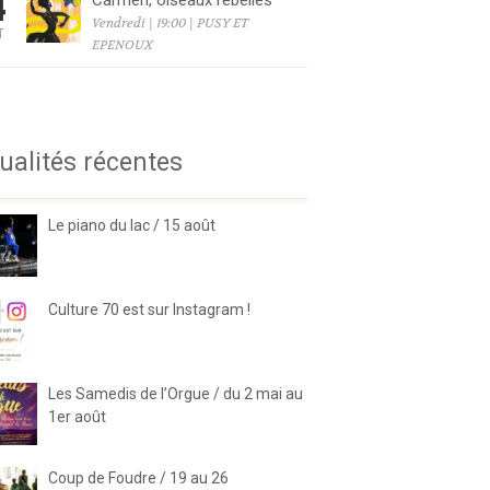
4
Carmen, oiseaux rebelles
Vendredi | 19:00 | PUSY ET
T
EPENOUX
6
ualités récentes
Le piano du lac / 15 août
Culture 70 est sur Instagram !
Les Samedis de l’Orgue / du 2 mai au
1er août
Coup de Foudre / 19 au 26