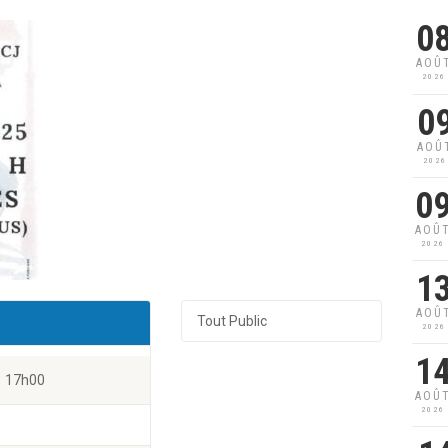
0
AOÛ
2026
0
AOÛ
2026
0
AOÛ
2026
1
AOÛ
Tout Public
2026
1
17h00
AOÛ
2026