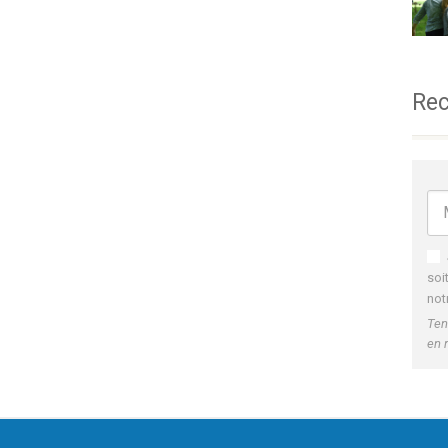
Rec
soi
not
Ten
en 