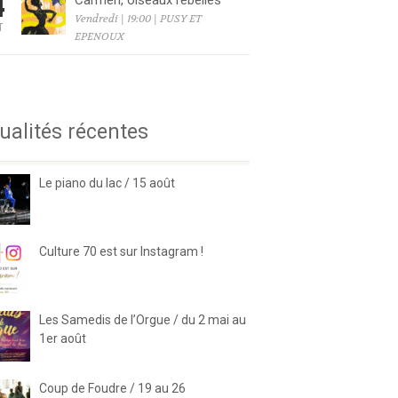
4
Carmen, oiseaux rebelles
Vendredi | 19:00 | PUSY ET
T
EPENOUX
6
ualités récentes
Le piano du lac / 15 août
Culture 70 est sur Instagram !
Les Samedis de l’Orgue / du 2 mai au
1er août
Coup de Foudre / 19 au 26