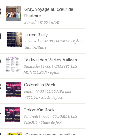
8
Gray, voyage au cœur de
l’histoire
T
Samedi | 17:00 | GRAY
9
Julien Bailly
Dimanche | 17:00 | PESMES - Eglise
T
Saint-Hilaire
9
Festival des Vertes Vallées
Dimanche | 17:00 | CHASSEY LES
T
MONTBOZON - église
3
Colomb’in Rock
Jeudi | 17:00 | COLOMBE LES
T
VESOUL - Stade de foot
4
Colomb’in Rock
Vendredi | 17:00 | COLOMBE LES
T
VESOUL - Stade de foot