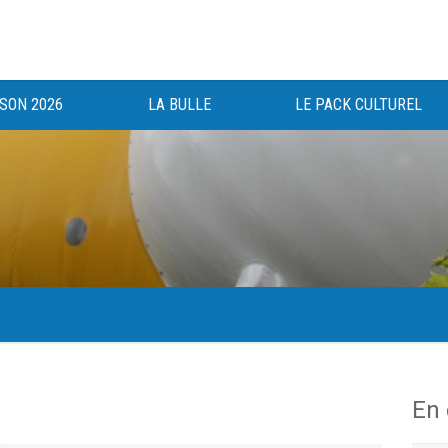
ISON 2026
LA BULLE
LE PACK CULTUREL
gée au bénéfice des haut-saônois depuis 1983.
En
e