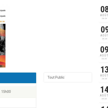
0
AOÛ
2026
0
AOÛ
2026
0
AOÛ
2026
1
AOÛ
Tout Public
2026
1
15h00
AOÛ
2026