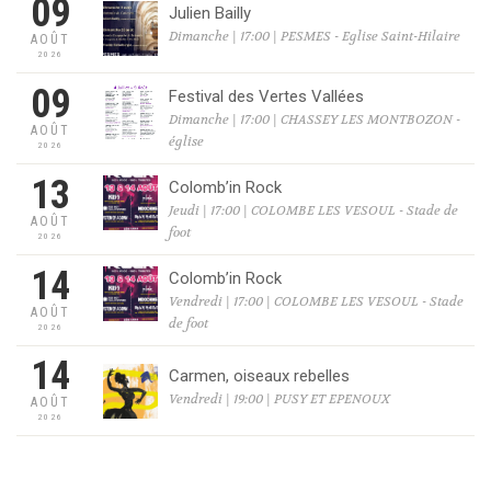
09
Julien Bailly
Dimanche | 17:00 | PESMES - Eglise Saint-Hilaire
AOÛT
2026
09
Festival des Vertes Vallées
Dimanche | 17:00 | CHASSEY LES MONTBOZON -
AOÛT
église
2026
13
Colomb’in Rock
Jeudi | 17:00 | COLOMBE LES VESOUL - Stade de
AOÛT
foot
2026
14
Colomb’in Rock
Vendredi | 17:00 | COLOMBE LES VESOUL - Stade
AOÛT
de foot
2026
14
Carmen, oiseaux rebelles
Vendredi | 19:00 | PUSY ET EPENOUX
AOÛT
2026