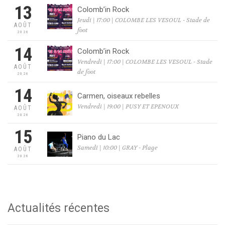
13
Colomb’in Rock
Jeudi | 17:00 | COLOMBE LES VESOUL - Stade de
AOÛT
foot
2026
14
Colomb’in Rock
Vendredi | 17:00 | COLOMBE LES VESOUL - Stade
AOÛT
de foot
2026
14
Carmen, oiseaux rebelles
Vendredi | 19:00 | PUSY ET EPENOUX
AOÛT
2026
15
Piano du Lac
Samedi | 10:00 | GRAY - Plage
AOÛT
2026
Actualités récentes