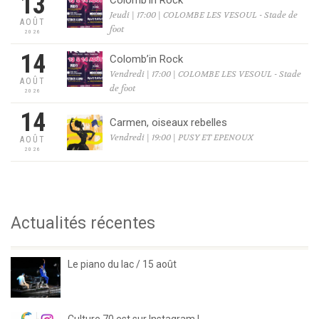
13
Colomb’in Rock
Jeudi | 17:00 | COLOMBE LES VESOUL - Stade de
AOÛT
foot
2026
14
Colomb’in Rock
Vendredi | 17:00 | COLOMBE LES VESOUL - Stade
AOÛT
de foot
2026
14
Carmen, oiseaux rebelles
Vendredi | 19:00 | PUSY ET EPENOUX
AOÛT
2026
Actualités récentes
Le piano du lac / 15 août
Culture 70 est sur Instagram !