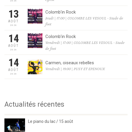
2026
13
Colomb’in Rock
Jeudi | 17:00 | COLOMBE LES VESOUL - Stade de
AOÛT
foot
2026
14
Colomb’in Rock
Vendredi | 17:00 | COLOMBE LES VESOUL - Stade
AOÛT
de foot
2026
14
Carmen, oiseaux rebelles
Vendredi | 19:00 | PUSY ET EPENOUX
AOÛT
2026
Actualités récentes
Le piano du lac / 15 août