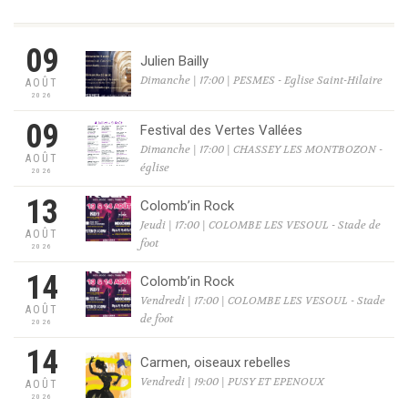
09
Julien Bailly
Dimanche | 17:00 | PESMES - Eglise Saint-Hilaire
AOÛT
2026
09
Festival des Vertes Vallées
Dimanche | 17:00 | CHASSEY LES MONTBOZON -
AOÛT
église
2026
13
Colomb’in Rock
Jeudi | 17:00 | COLOMBE LES VESOUL - Stade de
AOÛT
foot
2026
14
Colomb’in Rock
Vendredi | 17:00 | COLOMBE LES VESOUL - Stade
AOÛT
de foot
2026
14
Carmen, oiseaux rebelles
Vendredi | 19:00 | PUSY ET EPENOUX
AOÛT
2026