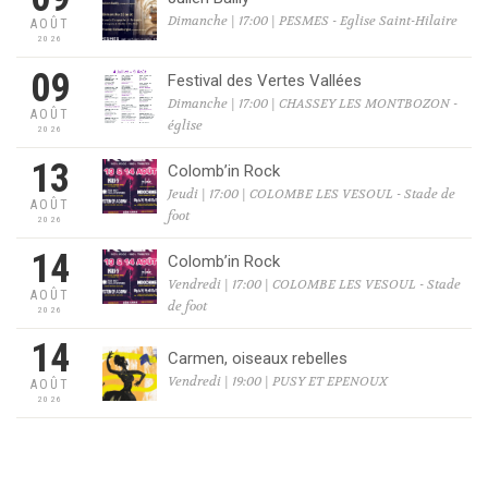
Dimanche | 17:00 | PESMES - Eglise Saint-Hilaire
AOÛT
2026
09
Festival des Vertes Vallées
Dimanche | 17:00 | CHASSEY LES MONTBOZON -
AOÛT
église
2026
13
Colomb’in Rock
Jeudi | 17:00 | COLOMBE LES VESOUL - Stade de
AOÛT
foot
2026
14
Colomb’in Rock
Vendredi | 17:00 | COLOMBE LES VESOUL - Stade
AOÛT
de foot
2026
14
Carmen, oiseaux rebelles
Vendredi | 19:00 | PUSY ET EPENOUX
AOÛT
2026