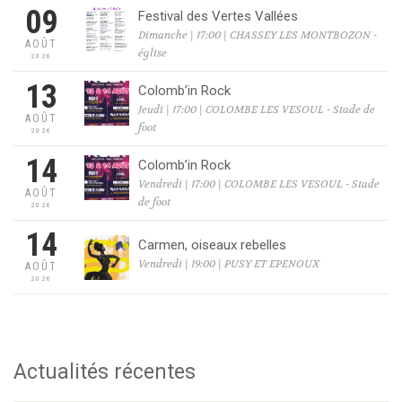
09
Festival des Vertes Vallées
Dimanche | 17:00 | CHASSEY LES MONTBOZON -
AOÛT
église
2026
13
Colomb’in Rock
Jeudi | 17:00 | COLOMBE LES VESOUL - Stade de
AOÛT
foot
2026
14
Colomb’in Rock
Vendredi | 17:00 | COLOMBE LES VESOUL - Stade
AOÛT
de foot
2026
14
Carmen, oiseaux rebelles
Vendredi | 19:00 | PUSY ET EPENOUX
AOÛT
2026
Actualités récentes