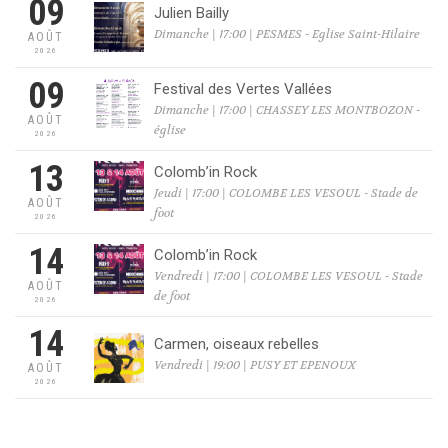
09
Julien Bailly
Dimanche | 17:00 | PESMES - Eglise Saint-Hilaire
AOÛT
2026
09
Festival des Vertes Vallées
Dimanche | 17:00 | CHASSEY LES MONTBOZON -
AOÛT
église
2026
13
Colomb’in Rock
Jeudi | 17:00 | COLOMBE LES VESOUL - Stade de
AOÛT
foot
2026
14
Colomb’in Rock
Vendredi | 17:00 | COLOMBE LES VESOUL - Stade
AOÛT
de foot
2026
14
Carmen, oiseaux rebelles
Vendredi | 19:00 | PUSY ET EPENOUX
AOÛT
2026