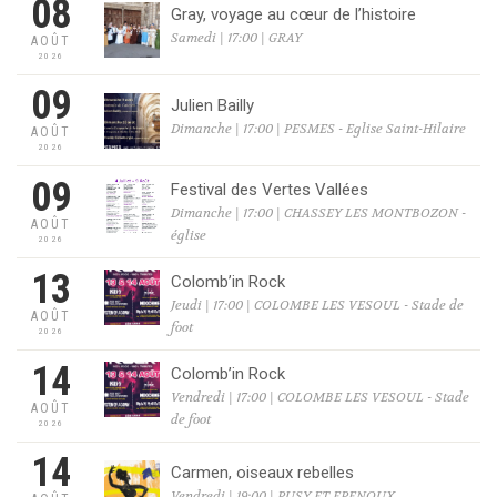
08
Gray, voyage au cœur de l’histoire
Samedi | 17:00 | GRAY
AOÛT
2026
09
Julien Bailly
Dimanche | 17:00 | PESMES - Eglise Saint-Hilaire
AOÛT
2026
09
Festival des Vertes Vallées
Dimanche | 17:00 | CHASSEY LES MONTBOZON -
AOÛT
église
2026
13
Colomb’in Rock
Jeudi | 17:00 | COLOMBE LES VESOUL - Stade de
AOÛT
foot
2026
14
Colomb’in Rock
Vendredi | 17:00 | COLOMBE LES VESOUL - Stade
AOÛT
de foot
2026
14
Carmen, oiseaux rebelles
Vendredi | 19:00 | PUSY ET EPENOUX