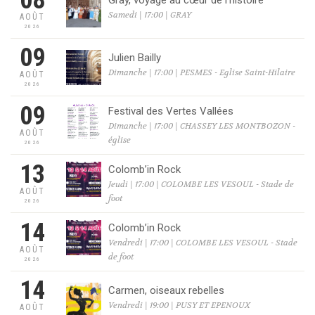
08
Samedi | 17:00 | GRAY
AOÛT
2026
09
Julien Bailly
Dimanche | 17:00 | PESMES - Eglise Saint-Hilaire
AOÛT
2026
09
Festival des Vertes Vallées
Dimanche | 17:00 | CHASSEY LES MONTBOZON -
AOÛT
église
2026
13
Colomb’in Rock
Jeudi | 17:00 | COLOMBE LES VESOUL - Stade de
AOÛT
foot
2026
14
Colomb’in Rock
Vendredi | 17:00 | COLOMBE LES VESOUL - Stade
AOÛT
de foot
2026
14
Carmen, oiseaux rebelles
Vendredi | 19:00 | PUSY ET EPENOUX
AOÛT