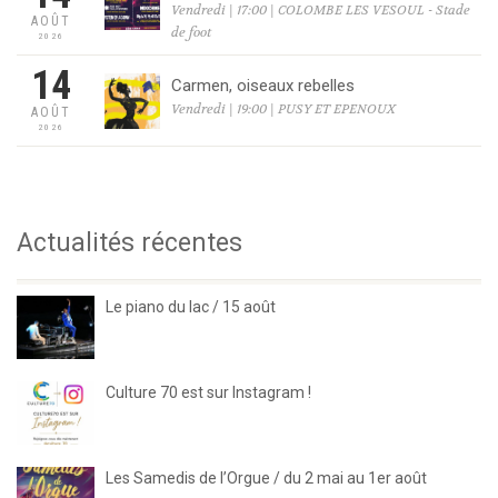
Vendredi | 17:00 | COLOMBE LES VESOUL - Stade
AOÛT
de foot
2026
14
Carmen, oiseaux rebelles
Vendredi | 19:00 | PUSY ET EPENOUX
AOÛT
2026
Actualités récentes
Le piano du lac / 15 août
Culture 70 est sur Instagram !
Les Samedis de l’Orgue / du 2 mai au 1er août