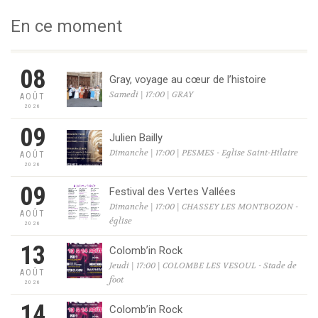
En ce moment
08
Gray, voyage au cœur de l’histoire
Samedi | 17:00 | GRAY
AOÛT
2026
09
Julien Bailly
Dimanche | 17:00 | PESMES - Eglise Saint-Hilaire
AOÛT
2026
09
Festival des Vertes Vallées
Dimanche | 17:00 | CHASSEY LES MONTBOZON -
AOÛT
église
2026
13
Colomb’in Rock
Jeudi | 17:00 | COLOMBE LES VESOUL - Stade de
AOÛT
foot
2026
14
Colomb’in Rock