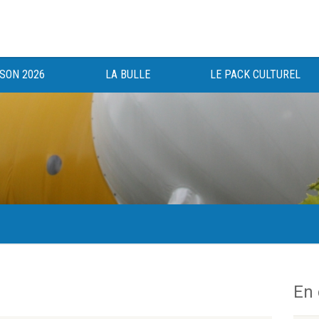
ISON 2026
LA BULLE
LE PACK CULTUREL
gée au bénéfice des haut-saônois depuis 1983.
En