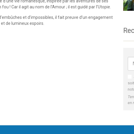
ve d’une vie romanesque, inspirée par les aventures de ses
 fou ! Car il agit au nom de l’Amour ; il est guidé par l’Utopie.
d’embûches et d’impossibles, il fait preuve d’un engagement
 et de lumineux espoirs.
Rec
soi
not
Ten
en 