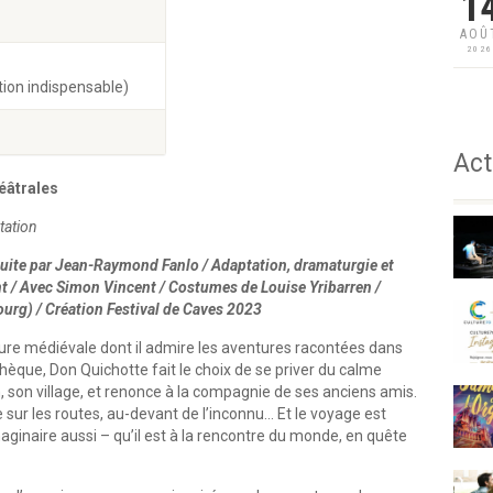
1
AOÛ
202
tion indispensable)
Act
héâtrales
ntation
aduite par Jean-Raymond Fanlo / Adaptation, dramaturgie et
t / Avec Simon Vincent / Costumes de Louise Yribarren /
ourg) / Création Festival de Caves 2023
ature médiévale dont il admire les aventures racontées dans
thèque, Don Quichotte fait le choix de se priver du calme
, son village, et renonce à la compagnie de ses anciens amis.
sur les routes, au-devant de l’inconnu… Et le voyage est
imaginaire aussi – qu’il est à la rencontre du monde, en quête