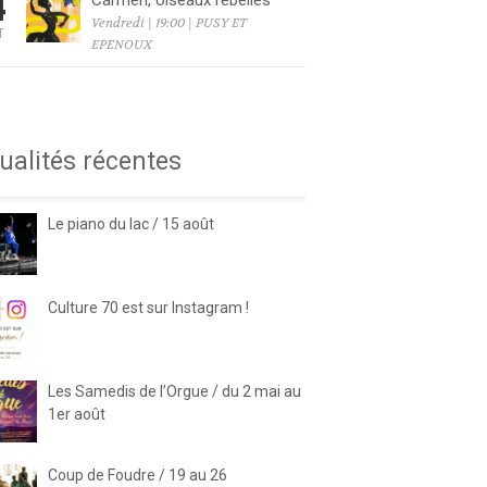
4
Carmen, oiseaux rebelles
Vendredi | 19:00 | PUSY ET
T
EPENOUX
6
ualités récentes
Le piano du lac / 15 août
Culture 70 est sur Instagram !
Les Samedis de l’Orgue / du 2 mai au
1er août
Coup de Foudre / 19 au 26