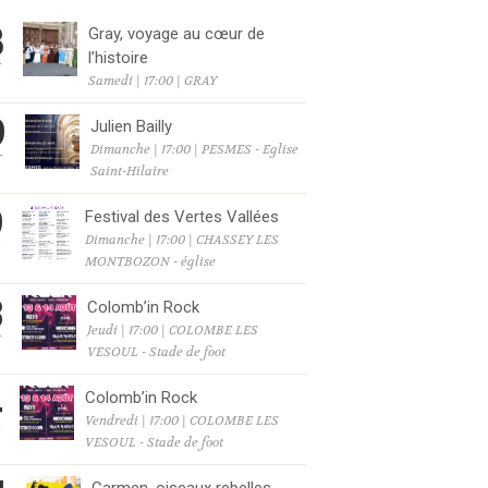
8
Gray, voyage au cœur de
l’histoire
T
Samedi | 17:00 | GRAY
9
Julien Bailly
Dimanche | 17:00 | PESMES - Eglise
T
Saint-Hilaire
9
Festival des Vertes Vallées
Dimanche | 17:00 | CHASSEY LES
T
MONTBOZON - église
3
Colomb’in Rock
Jeudi | 17:00 | COLOMBE LES
T
VESOUL - Stade de foot
4
Colomb’in Rock
Vendredi | 17:00 | COLOMBE LES
T
VESOUL - Stade de foot