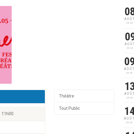
0
AOÛ
2026
0
AOÛ
2026
0
AOÛ
2026
1
AOÛ
Théâtre
2026
1
Tout Public
11h00
AOÛ
2026