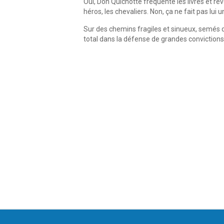
Oui, Don Quichotte fréquente les livres et rê
héros, les chevaliers. Non, ça ne fait pas lui un
Sur des chemins fragiles et sinueux, semés 
total dans la défense de grandes convictions