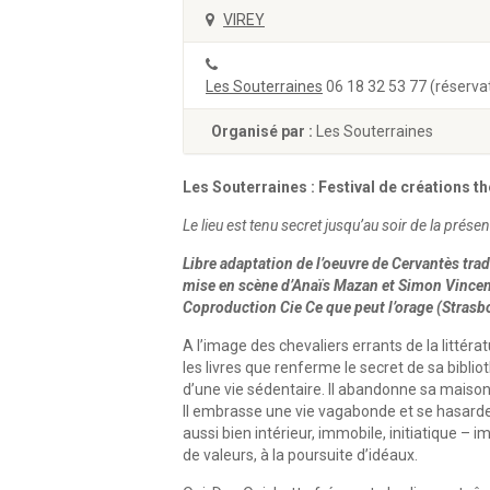
VIREY
Les Souterraines
06 18 32 53 77 (réserva
Organisé par :
Les Souterraines
Les Souterraines : Festival de créations t
Le lieu est tenu secret jusqu’au soir de la prése
Libre adaptation de l’oeuvre de Cervantès tr
mise en scène d’Anaïs Mazan et Simon Vincen
Coproduction Cie Ce que peut l’orage (Strasb
A l’image des chevaliers errants de la littér
les livres que renferme le secret de sa biblio
d’une vie sédentaire. Il abandonne sa maison
Il embrasse une vie vagabonde et se hasarde 
aussi bien intérieur, immobile, initiatique – 
de valeurs, à la poursuite d’idéaux.