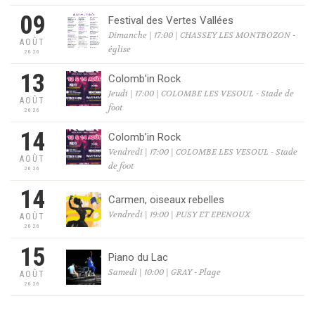
09
Festival des Vertes Vallées
Dimanche | 17:00 | CHASSEY LES MONTBOZON -
AOÛT
église
2026
13
Colomb’in Rock
Jeudi | 17:00 | COLOMBE LES VESOUL - Stade de
AOÛT
foot
2026
14
Colomb’in Rock
Vendredi | 17:00 | COLOMBE LES VESOUL - Stade
AOÛT
de foot
2026
14
Carmen, oiseaux rebelles
Vendredi | 19:00 | PUSY ET EPENOUX
AOÛT
2026
15
Piano du Lac
Samedi | 10:00 | GRAY - Plage
AOÛT
2026