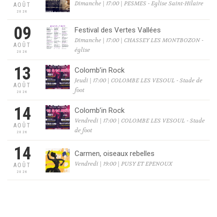
Dimanche | 17:00 | PESMES - Eglise Saint-Hilaire
AOÛT
2026
09
Festival des Vertes Vallées
Dimanche | 17:00 | CHASSEY LES MONTBOZON -
AOÛT
église
2026
13
Colomb’in Rock
Jeudi | 17:00 | COLOMBE LES VESOUL - Stade de
AOÛT
foot
2026
14
Colomb’in Rock
Vendredi | 17:00 | COLOMBE LES VESOUL - Stade
AOÛT
de foot
2026
14
Carmen, oiseaux rebelles
Vendredi | 19:00 | PUSY ET EPENOUX
AOÛT
2026