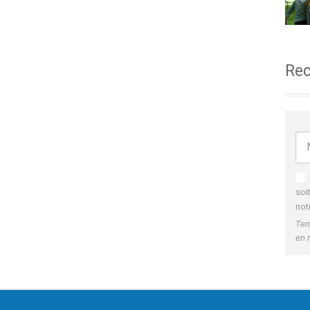
Rec
soi
not
Ten
en 