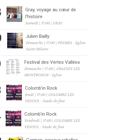
8
Gray, voyage au cœur de
l’histoire
T
Samedi | 17:00 | GRAY
9
Julien Bailly
Dimanche | 17:00 | PESMES - Eglise
T
Saint-Hilaire
9
Festival des Vertes Vallées
Dimanche | 17:00 | CHASSEY LES
T
MONTBOZON - église
3
Colomb’in Rock
Jeudi | 17:00 | COLOMBE LES
T
VESOUL - Stade de foot
4
Colomb’in Rock
Vendredi | 17:00 | COLOMBE LES
T
VESOUL - Stade de foot