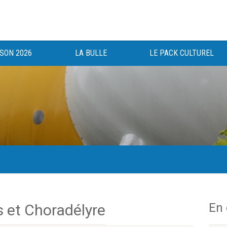
ISON 2026
LA BULLE
LE PACK CULTUREL
gée au bénéfice des haut-saônois depuis 1983.
En
 et Choradélyre