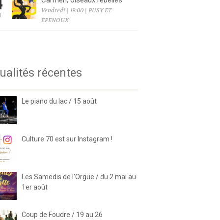
4
Carmen, oiseaux rebelles
Vendredi | 19:00 | PUSY ET
T
EPENOUX
6
ualités récentes
Le piano du lac / 15 août
Culture 70 est sur Instagram !
Les Samedis de l’Orgue / du 2 mai au
1er août
Coup de Foudre / 19 au 26