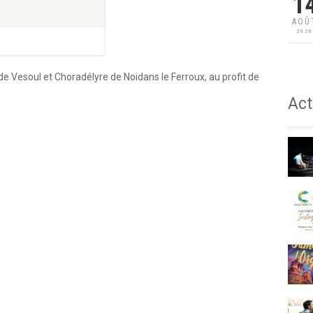
1
AOÛ
202
 Vesoul et Choradélyre de Noidans le Ferroux, au profit de
Act