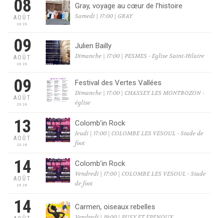
08
Gray, voyage au cœur de l’histoire
Samedi | 17:00 | GRAY
AOÛT
2026
09
Julien Bailly
Dimanche | 17:00 | PESMES - Eglise Saint-Hilaire
AOÛT
2026
09
Festival des Vertes Vallées
Dimanche | 17:00 | CHASSEY LES MONTBOZON -
AOÛT
église
2026
13
Colomb’in Rock
Jeudi | 17:00 | COLOMBE LES VESOUL - Stade de
AOÛT
foot
2026
14
Colomb’in Rock
Vendredi | 17:00 | COLOMBE LES VESOUL - Stade
AOÛT
de foot
2026
14
Carmen, oiseaux rebelles
Vendredi | 19:00 | PUSY ET EPENOUX